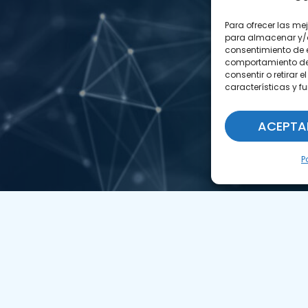
Para ofrecer las me
para almacenar y/o 
consentimiento de 
comportamiento de n
consentir o retirar
características y f
ACEPTA
P
Llámanos
(+34) 951 23 13 06
Escríbenos