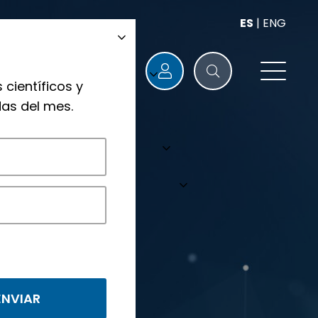
ES
|
ENG
 científicos y
as del mes.