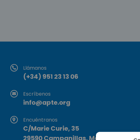
Llámanos
(+34) 951 23 13 06
Escríbenos
info@apte.org
Encuéntranos
C/Marie Curie, 35
29590 Campanillas, Málaga