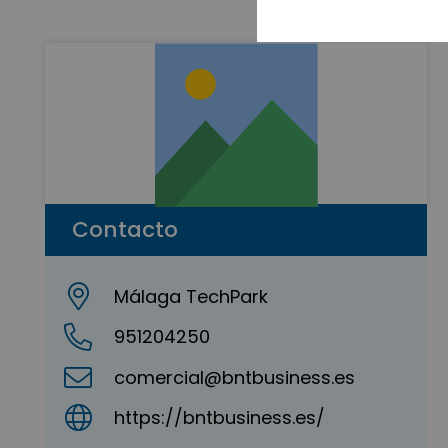
Contacto
Málaga TechPark
951204250
comercial@bntbusiness.es
https://bntbusiness.es/