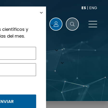
ES
|
ENG
 científicos y
as del mes.